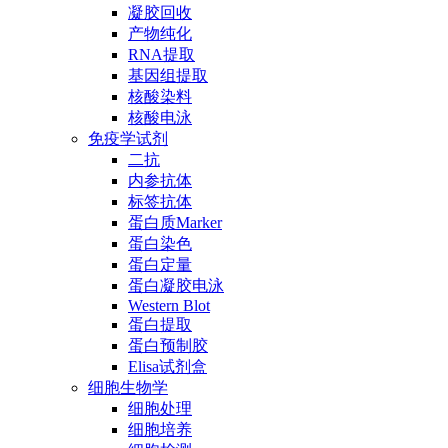
凝胶回收
产物纯化
RNA提取
基因组提取
核酸染料
核酸电泳
免疫学试剂
二抗
内参抗体
标签抗体
蛋白质Marker
蛋白染色
蛋白定量
蛋白凝胶电泳
Western Blot
蛋白提取
蛋白预制胶
Elisa试剂盒
细胞生物学
细胞处理
细胞培养