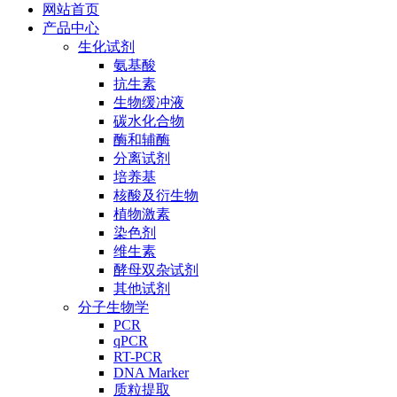
网站首页
产品中心
生化试剂
氨基酸
抗生素
生物缓冲液
碳水化合物
酶和辅酶
分离试剂
培养基
核酸及衍生物
植物激素
染色剂
维生素
酵母双杂试剂
其他试剂
分子生物学
PCR
qPCR
RT-PCR
DNA Marker
质粒提取