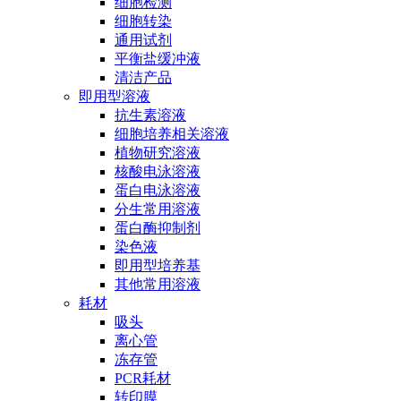
细胞检测
细胞转染
通用试剂
平衡盐缓冲液
清洁产品
即用型溶液
抗生素溶液
细胞培养相关溶液
植物研究溶液
核酸电泳溶液
蛋白电泳溶液
分生常用溶液
蛋白酶抑制剂
染色液
即用型培养基
其他常用溶液
耗材
吸头
离心管
冻存管
PCR耗材
转印膜