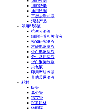
细胞检测
细胞转染
通用试剂
平衡盐缓冲液
清洁产品
即用型溶液
抗生素溶液
细胞培养相关溶液
植物研究溶液
核酸电泳溶液
蛋白电泳溶液
分生常用溶液
蛋白酶抑制剂
染色液
即用型培养基
其他常用溶液
耗材
吸头
离心管
冻存管
PCR耗材
转印膜