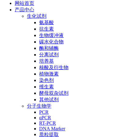
网站首页
产品中心
生化试剂
氨基酸
抗生素
生物缓冲液
碳水化合物
酶和辅酶
分离试剂
培养基
核酸及衍生物
植物激素
染色剂
维生素
酵母双杂试剂
其他试剂
分子生物学
PCR
qPCR
RT-PCR
DNA Marker
质粒提取