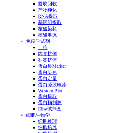
凝胶回收
产物纯化
RNA提取
基因组提取
核酸染料
核酸电泳
免疫学试剂
二抗
内参抗体
标签抗体
蛋白质Marker
蛋白染色
蛋白定量
蛋白凝胶电泳
Western Blot
蛋白提取
蛋白预制胶
Elisa试剂盒
细胞生物学
细胞处理
细胞培养