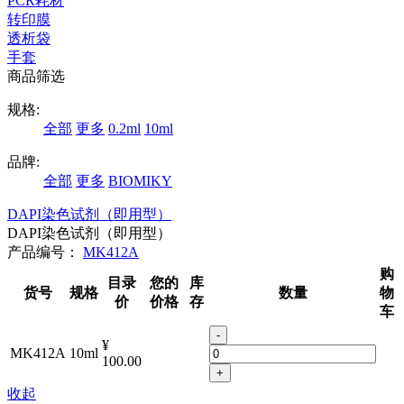
PCR耗材
转印膜
透析袋
手套
商品筛选
规格:
全部
更多
0.2ml
10ml
品牌:
全部
更多
BIOMIKY
DAPI染色试剂（即用型）
DAPI染色试剂（即用型）
产品编号：
MK412A
购
目录
您的
库
货号
规格
数量
物
价
价格
存
车
-
¥
MK412A
10ml
100.00
+
收起