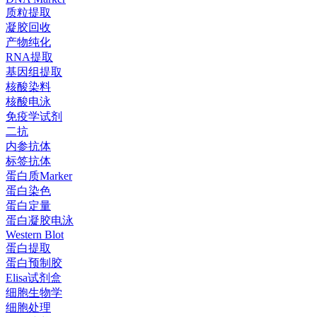
质粒提取
凝胶回收
产物纯化
RNA提取
基因组提取
核酸染料
核酸电泳
免疫学试剂
二抗
内参抗体
标签抗体
蛋白质Marker
蛋白染色
蛋白定量
蛋白凝胶电泳
Western Blot
蛋白提取
蛋白预制胶
Elisa试剂盒
细胞生物学
细胞处理