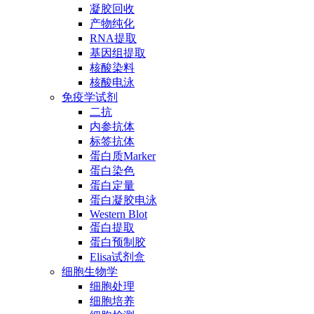
凝胶回收
产物纯化
RNA提取
基因组提取
核酸染料
核酸电泳
免疫学试剂
二抗
内参抗体
标签抗体
蛋白质Marker
蛋白染色
蛋白定量
蛋白凝胶电泳
Western Blot
蛋白提取
蛋白预制胶
Elisa试剂盒
细胞生物学
细胞处理
细胞培养