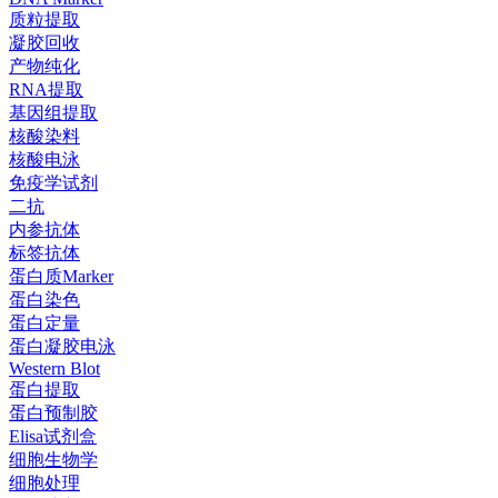
质粒提取
凝胶回收
产物纯化
RNA提取
基因组提取
核酸染料
核酸电泳
免疫学试剂
二抗
内参抗体
标签抗体
蛋白质Marker
蛋白染色
蛋白定量
蛋白凝胶电泳
Western Blot
蛋白提取
蛋白预制胶
Elisa试剂盒
细胞生物学
细胞处理