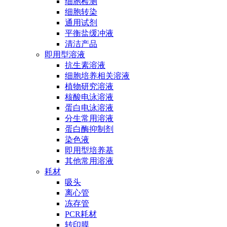
细胞检测
细胞转染
通用试剂
平衡盐缓冲液
清洁产品
即用型溶液
抗生素溶液
细胞培养相关溶液
植物研究溶液
核酸电泳溶液
蛋白电泳溶液
分生常用溶液
蛋白酶抑制剂
染色液
即用型培养基
其他常用溶液
耗材
吸头
离心管
冻存管
PCR耗材
转印膜