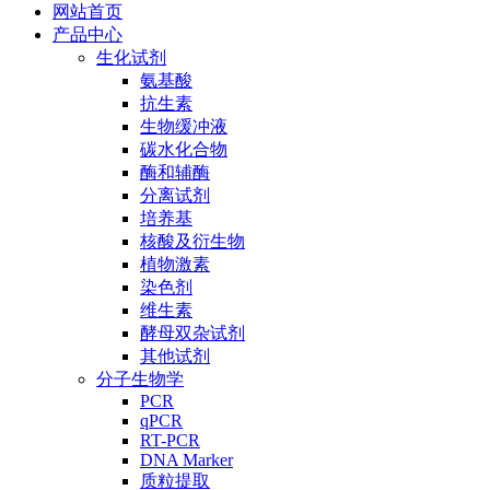
网站首页
产品中心
生化试剂
氨基酸
抗生素
生物缓冲液
碳水化合物
酶和辅酶
分离试剂
培养基
核酸及衍生物
植物激素
染色剂
维生素
酵母双杂试剂
其他试剂
分子生物学
PCR
qPCR
RT-PCR
DNA Marker
质粒提取